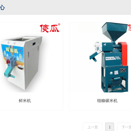
心
鲜米机
细糠碾米机
上一页
1
下一