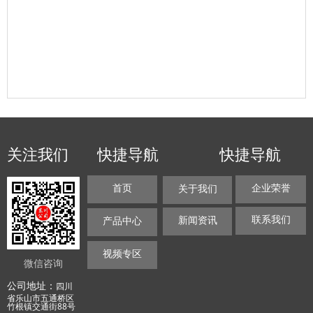
关注我们
快捷导航
快捷导航
首页
企业荣誉
关于我们
联系我们
新闻资讯
产品中心
视频专区
微信咨询
公司地址：
四川
省乐山市五通桥区
竹根镇交通街88号