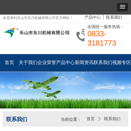
产品中心
联系我们
欢迎来到乐山市东川机械有限公司官方网站！
全国统一服务热线：
0833-
3181773
首页
关于我们
企业荣誉
产品中心
新闻资讯
联系我们
视频专区
ꂃ
ꁹ
联系我们
首页
ꄲ
联系我们
当前位置：