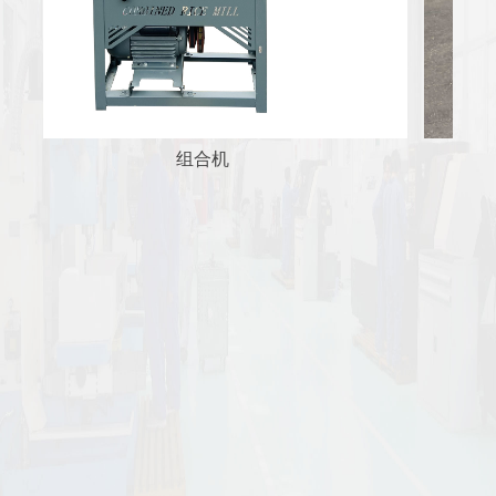
玉米脱粒机
定频单