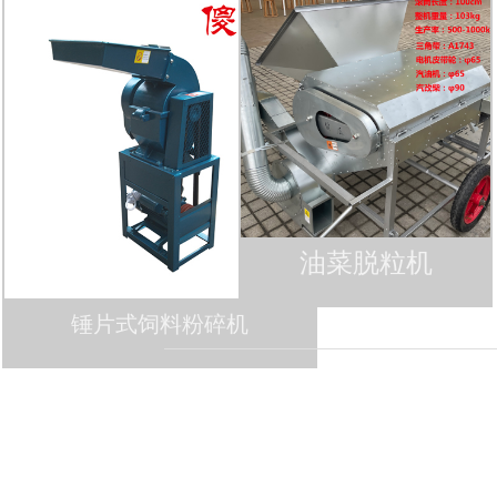
油菜脱粒机
锤片式饲料粉碎机