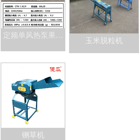
定频单风热泵果蔬
玉米脱粒机
烘干机
铡草机