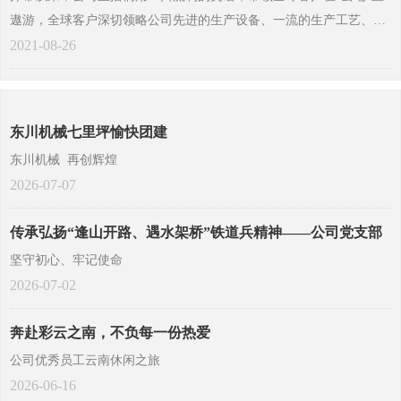
遨游，全球客户深切领略公司先进的生产设备、一流的生产工艺、完
善的检测体系、雄厚的技术力量、优质的售后服务。公司优质精美的
2021-08-26
产品以它安全、可靠、适用的身姿深深吸引了全球客户，全球客户不
断刷屏点赞，签下意向订单。
东川机械七里坪愉快团建
东川机械 再创辉煌
2026-07-07
传承弘扬“逢山开路、遇水架桥”铁道兵精神——公司党支部
开展建党105周年“七一”主题活动
坚守初心、牢记使命
2026-07-02
奔赴彩云之南，不负每一份热爱
公司优秀员工云南休闲之旅
2026-06-16